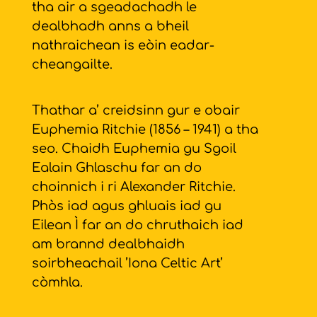
tha air a sgeadachadh le
dealbhadh anns a bheil
nathraichean is eòin eadar-
cheangailte.
Thathar a’ creidsinn gur e obair
Euphemia Ritchie (1856 – 1941) a tha
seo. Chaidh Euphemia gu Sgoil
Ealain Ghlaschu far an do
choinnich i ri Alexander Ritchie.
Phòs iad agus ghluais iad gu
Eilean Ì far an do chruthaich iad
am brannd dealbhaidh
soirbheachail ’Iona Celtic Art’
còmhla.