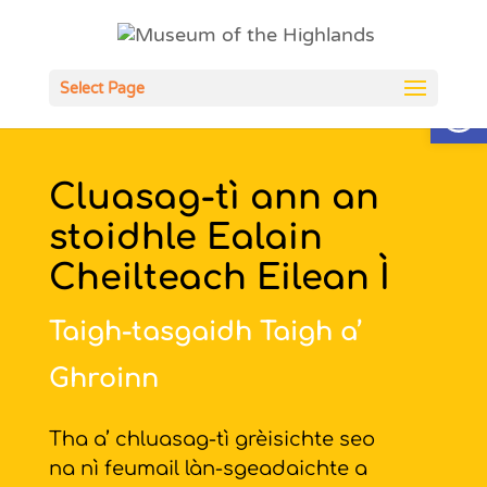
Open
Select Page
Cluasag-tì ann an
stoidhle Ealain
Cheilteach Eilean Ì
Taigh-tasgaidh Taigh a’
Ghroinn
Tha a’ chluasag-tì grèisichte seo
na nì feumail làn-sgeadaichte a