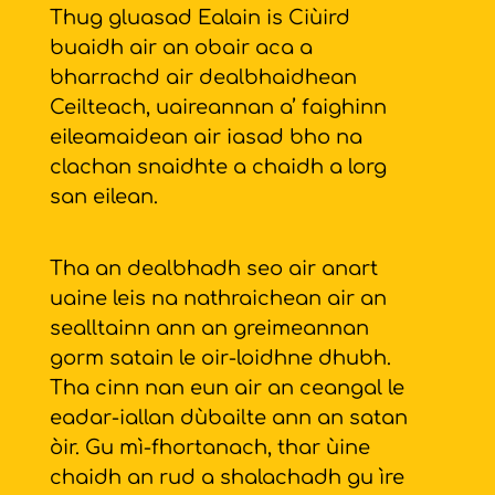
Thug gluasad Ealain is Ciùird
buaidh air an obair aca a
bharrachd air dealbhaidhean
Ceilteach, uaireannan a’ faighinn
eileamaidean air iasad bho na
clachan snaidhte a chaidh a lorg
san eilean.
Tha an dealbhadh seo air anart
uaine leis na nathraichean air an
sealltainn ann an greimeannan
gorm satain le oir-loidhne dhubh.
Tha cinn nan eun air an ceangal le
eadar-iallan dùbailte ann an satan
òir. Gu mì-fhortanach, thar ùine
chaidh an rud a shalachadh gu ìre