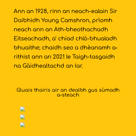
Ann an 1928, rinn an neach-ealain Sir
Daibhidh Young Camshron, prìomh
neach ann an Ath-bheothachadh
Eitseachadh, a’ chiad chlò-bhualadh
bhuaithe; chaidh seo a dhèanamh a-
rithist ann an 2021 le Taigh-tasgaidh
na Gàidhealtachd an Iar.
Gluais thairis air an dealbh gus sùmadh
a-steach