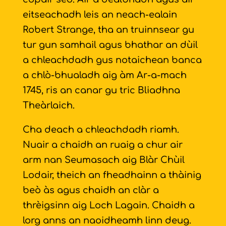
eitseachadh leis an neach-ealain
Robert Strange, tha an truinnsear gu
tur gun samhail agus bhathar an dùil
a chleachdadh gus notaichean banca
a chlò-bhualadh aig àm Ar-a-mach
1745, ris an canar gu tric Bliadhna
Theàrlaich.
Cha deach a chleachdadh riamh.
Nuair a chaidh an ruaig a chur air
arm nan Seumasach aig Blàr Chùil
Lodair, theich an fheadhainn a thàinig
beò às agus chaidh an clàr a
thrèigsinn aig Loch Lagain. Chaidh a
lorg anns an naoidheamh linn deug.