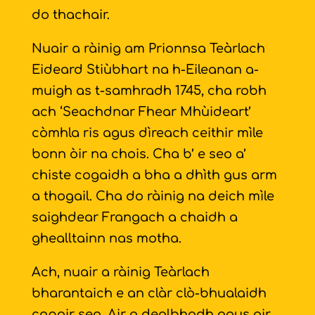
do thachair.
Nuair a ràinig am Prionnsa Teàrlach
Eideard Stiùbhart na h-Eileanan a-
muigh as t-samhradh 1745, cha robh
ach ‘Seachdnar Fhear Mhùideart’
còmhla ris agus dìreach ceithir mìle
bonn òir na chois. Cha b’ e seo a’
chiste cogaidh a bha a dhìth gus arm
a thogail. Cha do ràinig na deich mìle
saighdear Frangach a chaidh a
ghealltainn nas motha.
Ach, nuair a ràinig Teàrlach
bharantaich e an clàr clò-bhualaidh
copair seo. Air a dealbhadh agus air