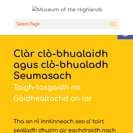
Open
Select Page
Clàr clò-bhualaidh
agus clò-bhualadh
Seumasach
Taigh-tasgaidh na
Gàidhealtachd an Iar
Tha an nì inntinneach seo a’ toirt
sealladh dhuinn air eachdraidh nach