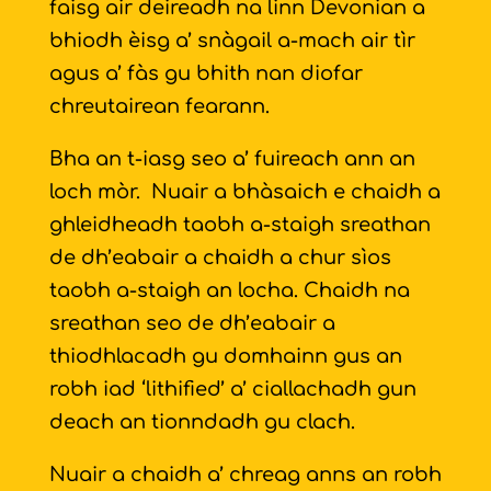
faisg air deireadh na linn Devonian a
bhiodh èisg a’ snàgail a-mach air tìr
agus a’ fàs gu bhith nan diofar
chreutairean fearann.
Bha an t-iasg seo a’ fuireach ann an
loch mòr. Nuair a bhàsaich e chaidh a
ghleidheadh taobh a-staigh sreathan
de dh’eabair a chaidh a chur sìos
taobh a-staigh an locha. Chaidh na
sreathan seo de dh’eabair a
thiodhlacadh gu domhainn gus an
robh iad ‘lithified’ a’ ciallachadh gun
deach an tionndadh gu clach.
Nuair a chaidh a’ chreag anns an robh