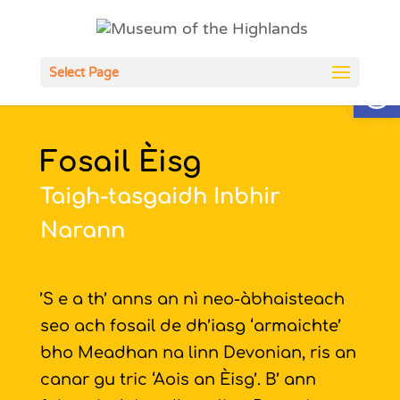
Open
Select Page
Fosail Èisg
Taigh-tasgaidh Inbhir
Narann
’S e a th’ anns an nì neo-àbhaisteach
seo ach fosail de dh’iasg ‘armaichte’
bho Meadhan na linn Devonian, ris an
canar gu tric ‘Aois an Èisg’. B’ ann