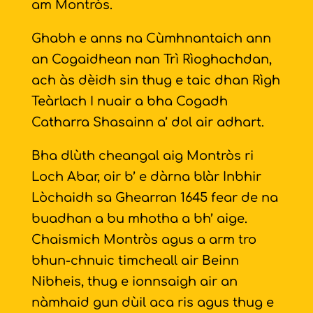
am Montròs.
Ghabh e anns na Cùmhnantaich ann
an Cogaidhean nan Trì Rìoghachdan,
ach às dèidh sin thug e taic dhan Rìgh
Teàrlach I nuair a bha Cogadh
Catharra Shasainn a’ dol air adhart.
Bha dlùth cheangal aig Montròs ri
Loch Abar, oir b’ e dàrna blàr Inbhir
Lòchaidh sa Ghearran 1645 fear de na
buadhan a bu mhotha a bh’ aige.
Chaismich Montròs agus a arm tro
bhun-chnuic timcheall air Beinn
Nibheis, thug e ionnsaigh air an
nàmhaid gun dùil aca ris agus thug e