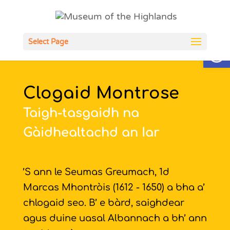
Open
Select Page
Clogaid Montrose
Taigh-tasgaidh na
Gàidhealtachd an Iar
’S ann le Seumas Greumach, 1d
Marcas Mhontròis (1612 - 1650) a bha a’
chlogaid seo. B’ e bàrd, saighdear
agus duine uasal Albannach a bh’ ann