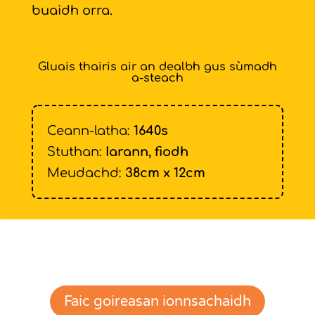
buaidh orra.
Gluais thairis air an dealbh gus sùmadh
a-steach
Ceann-latha:
1640s
Stuthan:
Iarann, fiodh
Meudachd:
38cm x 12cm
Faic goireasan ionnsachaidh