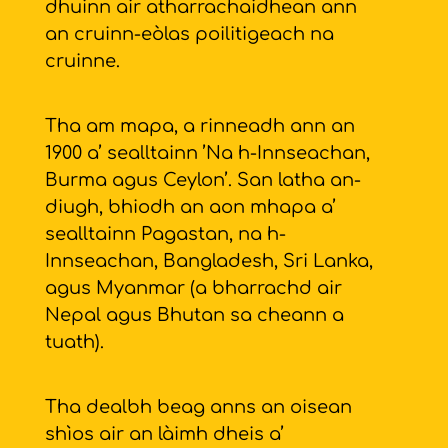
dhuinn air atharrachaidhean ann
an cruinn-eòlas poilitigeach na
cruinne.
Tha am mapa, a rinneadh ann an
1900 a’ sealltainn ’Na h-Innseachan,
Burma agus Ceylon’. San latha an-
diugh, bhiodh an aon mhapa a’
sealltainn Pagastan, na h-
Innseachan, Bangladesh, Sri Lanka,
agus Myanmar (a bharrachd air
Nepal agus Bhutan sa cheann a
tuath).
Tha dealbh beag anns an oisean
shìos air an làimh dheis a’