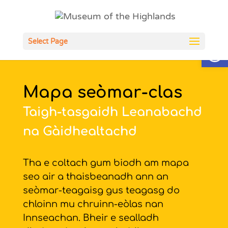
Open
Select Page
Mapa seòmar-clas
Taigh-tasgaidh Leanabachd
na Gàidhealtachd
Tha e coltach gum biodh am mapa
seo air a thaisbeanadh ann an
seòmar-teagaisg gus teagasg do
chloinn mu chruinn-eòlas nan
Innseachan. Bheir e sealladh