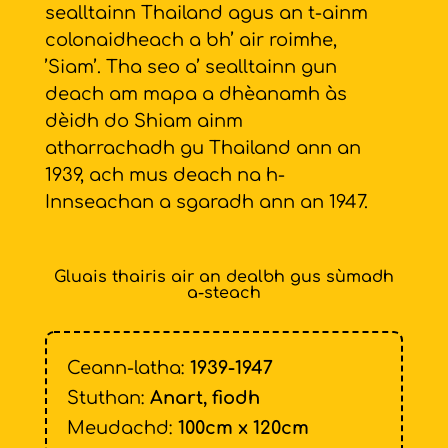
sealltainn Thailand agus an t-ainm
colonaidheach a bh’ air roimhe,
’Siam’. Tha seo a’ sealltainn gun
deach am mapa a dhèanamh às
dèidh do Shiam ainm
atharrachadh gu Thailand ann an
1939, ach mus deach na h-
Innseachan a sgaradh ann an 1947.
Gluais thairis air an dealbh gus sùmadh
a-steach
Ceann-latha:
1939-1947
Stuthan:
Anart, fiodh
Meudachd:
100cm x 120cm