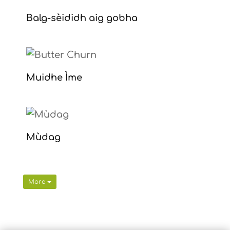
Balg-sèididh aig gobha
Muidhe Ìme
Mùdag
More