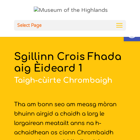
Open
Select Page
Sgillinn Crois Fhada
aig Èideard 1
Taigh-cùirte Chrombaigh
Tha am bonn seo am measg mòran
bhuinn airgid a chaidh a lorg le
lorgairean meatailt anns na h-
achaidhean os cionn Chrombaidh