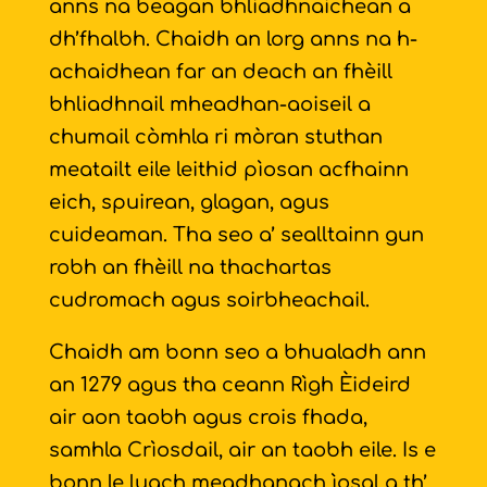
anns na beagan bhliadhnaichean a
dh’fhalbh. Chaidh an lorg anns na h-
achaidhean far an deach an fhèill
bhliadhnail mheadhan-aoiseil a
chumail còmhla ri mòran stuthan
meatailt eile leithid pìosan acfhainn
eich, spuirean, glagan, agus
cuideaman. Tha seo a’ sealltainn gun
robh an fhèill na thachartas
cudromach agus soirbheachail.
Chaidh am bonn seo a bhualadh ann
an 1279 agus tha ceann Rìgh Èideird
air aon taobh agus crois fhada,
samhla Crìosdail, air an taobh eile. Is e
bonn le luach meadhanach ìosal a th’